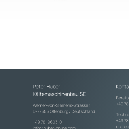
Peter Huber
Konta
Kältemaschinenbau SE
Beratu
+49 78
Werner-von-Siemens-Strasse 1
D-77656 Offenburg / Deutschland
Techni
+49 78
+49 781 9603-0
online
info@huber-online.com