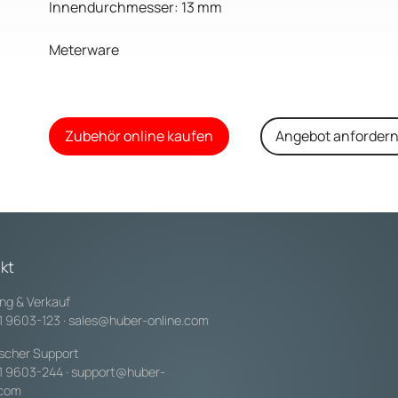
Innendurchmesser: 13 mm
Meterware
Zubehör online kaufen
Angebot anforder
kt
ng & Verkauf
1 9603-123
·
sales@huber-online.com
scher Support
1 9603-244
·
support@huber-
.com