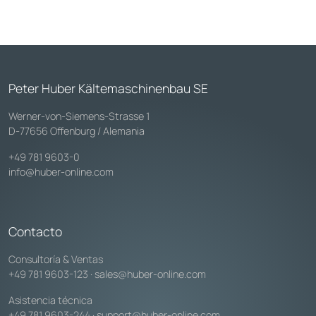
Peter Huber Kältemaschinenbau SE
Werner-von-Siemens-Strasse 1
D-77656 Offenburg / Alemania
+49 781 9603-0
info@huber-online.com
Contacto
Consultoría & Ventas
+49 781 9603-123
·
sales@huber-online.com
Asistencia técnica
+49 781 9603-244
·
support@huber-online.com