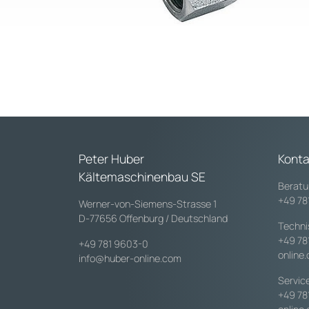
Peter Huber
Konta
Kältemaschinenbau SE
Beratu
+49 78
Werner-von-Siemens-Strasse 1
D-77656 Offenburg / Deutschland
Techni
+49 78
+49 781 9603-0
online
info@huber-online.com
Servic
+49 78