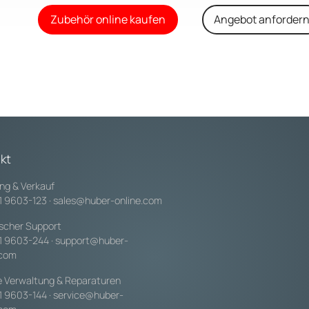
Zubehör online kaufen
Angebot anforder
kt
ng & Verkauf
1 9603-123
·
sales@huber-online.com
scher Support
1 9603-244
·
support@huber-
.com
e Verwaltung & Reparaturen
1 9603-144
·
service@huber-