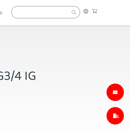
e
G3/4 IG