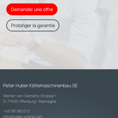
Demander une offre
Prolonger la garantie
Peter Huber Kältemaschinenbau SE
Werner-von-Siemens-Strasse 1
D-77656 Offenburg / Allemagne
+49 781 9603-0
info@huber-online.com