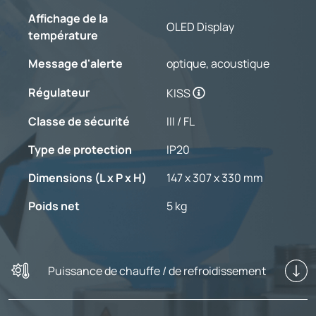
Affichage de la
OLED Display
température
Message d'alerte
optique, acoustique
Régulateur
KISS
Classe de sécurité
III / FL
Type de protection
IP20
Dimensions (L x P x H)
147 x 307 x 330 mm
Poids net
5 kg
Puissance de chauffe / de refroidissement