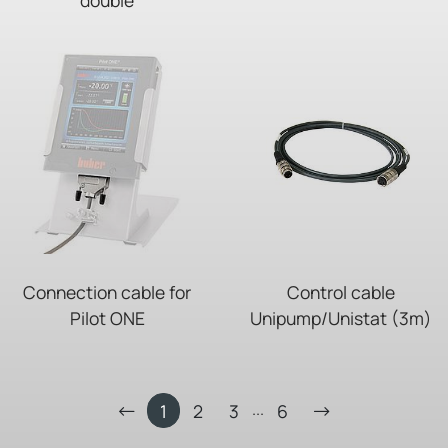
Connection cable for
Control cable
Pilot ONE
Unipump/Unistat (3m)
...
1
2
3
6