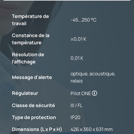
Température de
-45...250 °C
travail
Constance de la
±0,01 K
température
Résolution de
0,01 K
l'affichage
optique, acoustique,
Message d'alerte
relais
Régulateur
Pilot ONE
Classe de sécurité
III / FL
Type de protection
IP20
Dimensions (L x P x H)
426 x 360 x 631 mm