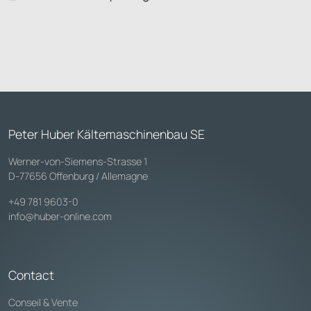
Peter Huber Kältemaschinenbau SE
Werner-von-Siemens-Strasse 1
D-77656 Offenburg / Allemagne
+49 781 9603-0
info@huber-online.com
Contact
Conseil & Vente