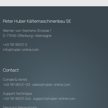
Peter Huber Kältemaschinenbau SE
Werner-von-Siemens-Strasse 1
D-77656 Offenburg / Allemagne
+49 781 9603-0
info@huber-online.com
Contact
Conseil & Vente
+49 781 9603-123
·
sales@huber-online.com
Support technique
+49 781 9603-244
·
support@huber-online.com
Service & Réparations