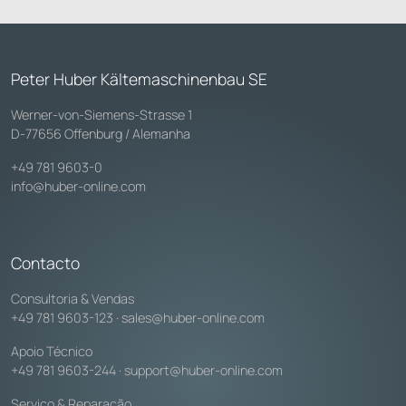
Peter Huber Kältemaschinenbau SE
Werner-von-Siemens-Strasse 1
D-77656 Offenburg / Alemanha
+49 781 9603-0
info@huber-online.com
Contacto
Consultoria & Vendas
+49 781 9603-123
·
sales@huber-online.com
Apoio Técnico
+49 781 9603-244
·
support@huber-online.com
Serviço & Reparação