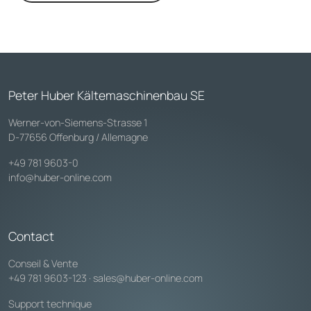
Peter Huber Kältemaschinenbau SE
Werner-von-Siemens-Strasse 1
D-77656 Offenburg / Allemagne
+49 781 9603-0
info@huber-online.com
Contact
Conseil & Vente
+49 781 9603-123
·
sales@huber-online.com
Support technique