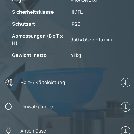
Sicherheitsklasse
III / FL
Schutzart
IP20
Abmessungen (B x T x
350 x 555 x 615 mm
H)
Gewicht, netto
41 kg
Heiz- / Kälteleistung
Umwälzpumpe
Anschlüsse