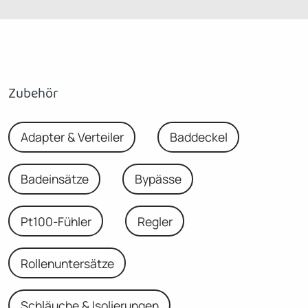
Zubehör
Adapter & Verteiler
Baddeckel
Badeinsätze
Bypässe
Pt100-Fühler
Regler
Rollenuntersätze
Schläuche & Isolierungen