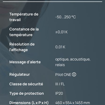
Température de
-50...250 °C
travail
Constance de la
±0,01 K
température
Résolution de
0,01 K
l'affichage
optique, acoustique,
Message d'alerte
relais
Régulateur
Pilot ONE
Classe de sécurité
III / FL
Type de protection
IP20
Dimensions (L x P x H)
460 x 554 x 1453 mm