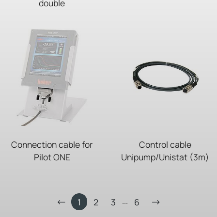
double
Connection cable for
Control cable
Pilot ONE
Unipump/Unistat (3m)
...
1
2
3
6