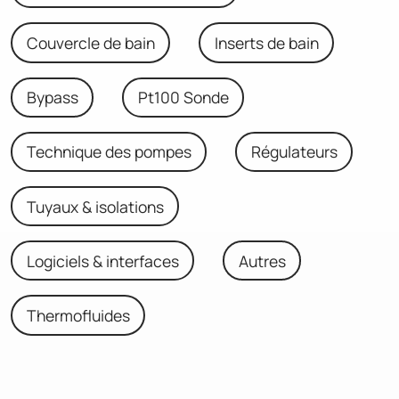
Couvercle de bain
Inserts de bain
Bypass
Pt100 Sonde
Technique des pompes
Régulateurs
Tuyaux & isolations
Logiciels & interfaces
Autres
Thermofluides