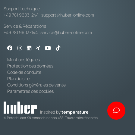
Support technique
+49 781 9603-244
·
support@huber-online.com
Service & Réparations
+49 781 9603-144
·
service@huber-online.com
Mentions légales
Protection des données
Code de conduite
Plan du site
Conditions générales de vente
Paramètres des cookies
Inspired by
temperature
© Peter Huber Kältemaschinenbau SE. Tous droits réservés.