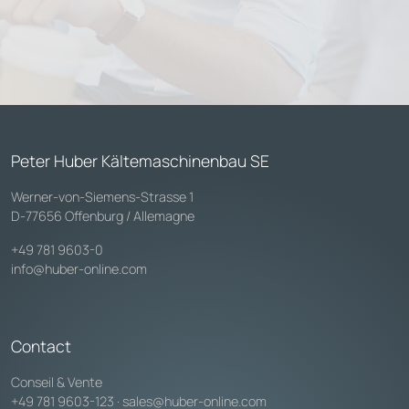
Peter Huber Kältemaschinenbau SE
Werner-von-Siemens-Strasse 1
D-77656 Offenburg / Allemagne
+49 781 9603-0
info@huber-online.com
Contact
Conseil & Vente
+49 781 9603-123
·
sales@huber-online.com