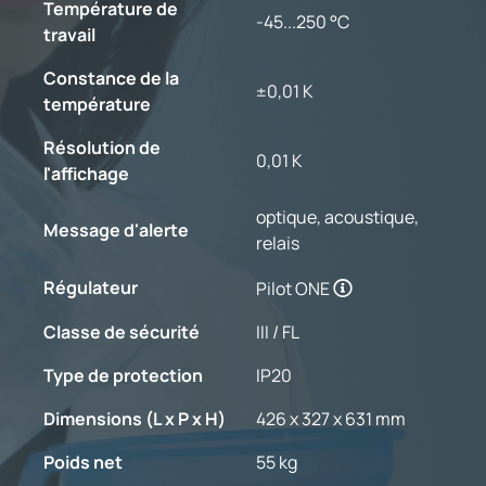
Température de
-45...250 °C
travail
Constance de la
±0,01 K
température
Résolution de
0,01 K
l'affichage
optique, acoustique,
Message d'alerte
relais
Régulateur
Pilot ONE
Classe de sécurité
III / FL
Type de protection
IP20
Dimensions (L x P x H)
426 x 327 x 631 mm
Poids net
55 kg