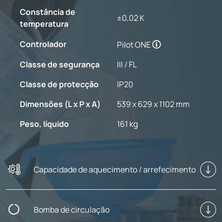
Constância de
±0,02 K
temperatura
Controlador
Pilot ONE
Classe de segurança
III / FL
Classe de protecção
IP20
Dimensões (L x P x A)
539 x 629 x 1102 mm
Peso, líquido
161 kg
Capacidade de aquecimento / arrefecimento
Bomba de circulação