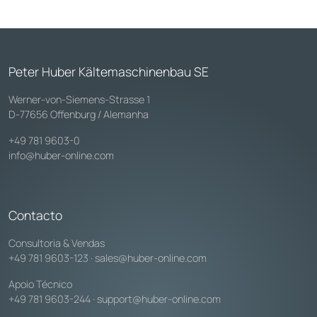
Peter Huber Kältemaschinenbau SE
Werner-von-Siemens-Strasse 1
D-77656 Offenburg / Alemanha
+49 781 9603-0
info@huber-online.com
Contacto
Consultoria & Vendas
+49 781 9603-123
·
sales@huber-online.com
Apoio Técnico
+49 781 9603-244
·
support@huber-online.com