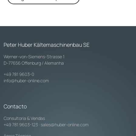
Peter Huber Kältemaschinenbau SE
Werner-von-Siemens-Strasse 1
D-77656 Offenburg / Alemanha
+49 781 9603-0
info@huber-online.com
Contacto
Consultoria & Vendas
+49 781 9603-123
·
sales@huber-online.com
Apoio Técnico