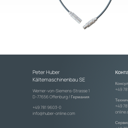
Peter Huber
Конт
Kältemaschinenbau SE
Консул
+49 78
Werner-von-Siemens-Strasse 1
D-77656 Offenburg / Германия
Технич
+49 78
+49 781 9603-0
online
info@huber-online.com
Сервис