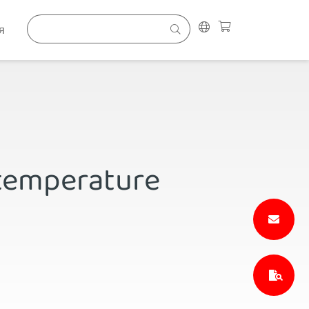
я
 temperature