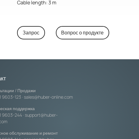
Cable length: 3 m
Запрос
Вопрос о продукте
акт
ьтации / Продажи
1 9603-123
·
sales@huber-online.com
еская поддержка
1 9603-244
·
support@huber-
.com
ное обслуживание и ремонт