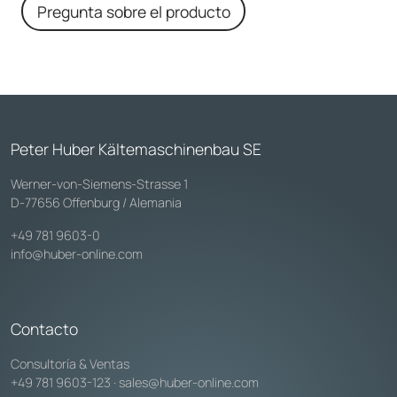
Pregunta sobre el producto
Peter Huber Kältemaschinenbau SE
Werner-von-Siemens-Strasse 1
D-77656 Offenburg / Alemania
+49 781 9603-0
info@huber-online.com
Contacto
Consultoría & Ventas
+49 781 9603-123
·
sales@huber-online.com