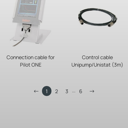
Connection cable for
Control cable
Pilot ONE
Unipump/Unistat (3m)
...
1
2
3
6