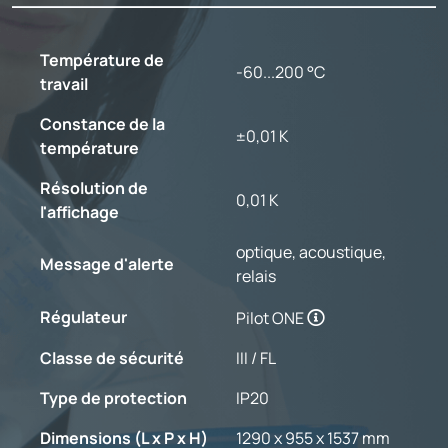
Température de
-60...200 °C
travail
Constance de la
±0,01 K
température
Résolution de
0,01 K
l'affichage
optique, acoustique,
Message d'alerte
relais
Régulateur
Pilot ONE
Classe de sécurité
III / FL
Type de protection
IP20
Dimensions (L x P x H)
1290 x 955 x 1537 mm