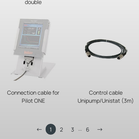
double
Connection cable for
Control cable
Pilot ONE
Unipump/Unistat (3m)
...
1
2
3
6