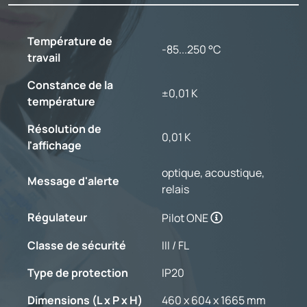
Température de
-85...250 °C
travail
Constance de la
±0,01 K
température
Résolution de
0,01 K
l'affichage
optique, acoustique,
Message d'alerte
relais
Régulateur
Pilot ONE
Classe de sécurité
III / FL
Type de protection
IP20
Dimensions (L x P x H)
460 x 604 x 1665 mm