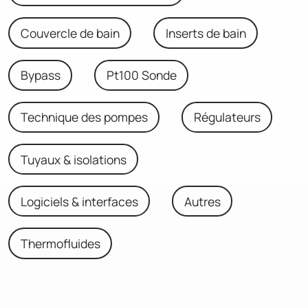
Couvercle de bain
Inserts de bain
Bypass
Pt100 Sonde
Technique des pompes
Régulateurs
Tuyaux & isolations
Logiciels & interfaces
Autres
Thermofluides