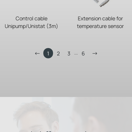
Control cable
Extension cable for
Unipump/Unistat (3m)
temperature sensor
...
1
2
3
6