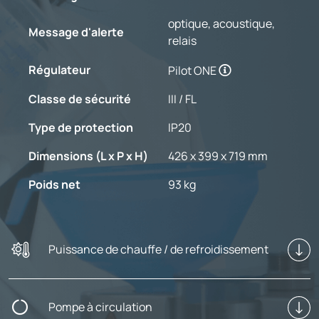
optique, acoustique,
Message d'alerte
relais
Régulateur
Pilot ONE
Classe de sécurité
III / FL
Type de protection
IP20
Dimensions (L x P x H)
426 x 399 x 719 mm
Poids net
93 kg
Puissance de chauffe / de refroidissement
Pompe à circulation