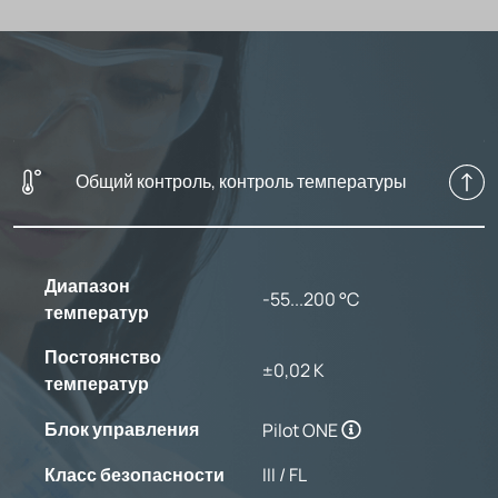
Общий контроль, контроль температуры
Диапазон
-55...200 °C
температур
Постоянство
±0,02 K
температур
Блок управления
Pilot ONE
Класс безопасности
III / FL