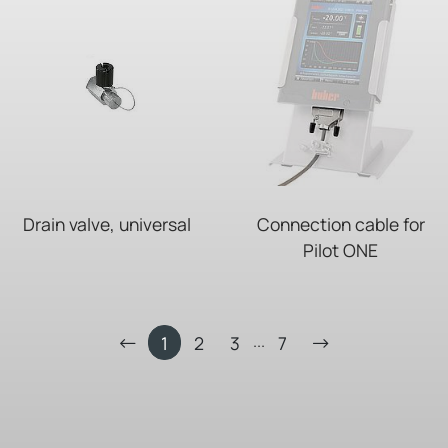
Drain valve, universal
Connection cable for
Pilot ONE
...
1
2
3
7