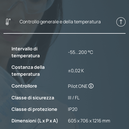
Controllo generale e della temperatura
Intervallo di
-55...200 °C
temperatura
Costanza della
±0,02 K
temperatura
Controllore
Pilot ONE
Classe di sicurezza
III / FL
Classe di protezione
IP20
Dimensioni (L x P x A)
605 x 706 x 1216 mm