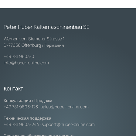
Peter Huber Kältemaschinenbau SE
Werner-von-Siemens-Strasse 1
D-77656 Offenburg / Германия
+49 781 9603-0
info@huber-online.com
Контакт
Консультации / Продажи
+49 781 9603-123
·
sales@huber-online.com
Техническая поддержка
+49 781 9603-244
·
support@huber-online.com
Сервисное обслуживание и ремонт