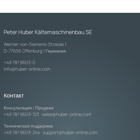
Peter Huber Kältemaschinenbau SE
Werner-von-Siemens-Strasse 1
D-77656 Offenburg / Германия
+49 781 9603-0
info@huber-online.com
Контакт
Консультации / Продажи
+49 781 9603-123
·
sales@huber-online.com
Техническая поддержка
+49 781 9603-244
·
support@huber-online.com