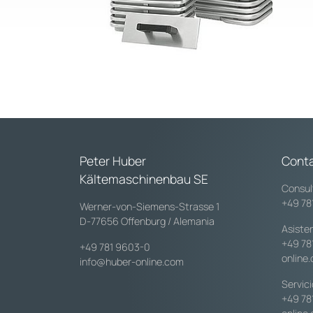
Peter Huber
Cont
Kältemaschinenbau SE
Consul
+49 78
Werner-von-Siemens-Strasse 1
D-77656 Offenburg / Alemania
Asiste
+49 78
+49 781 9603-0
online
info@huber-online.com
Servic
+49 78