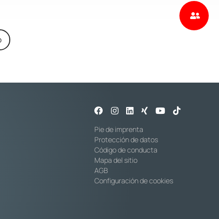
o
Pie de imprenta
Protección de datos
Código de conducta
Mapa del sitio
AGB
Configuración de cookies