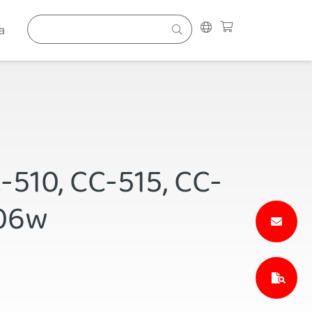
a
C-510, CC-515, CC-
906w