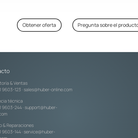
Obtener oferta
Pregunta sobre el product
acto
toría & Ventas
1 9603-123
·
sales@huber-online.com
ncia técnica
1 9603-244
·
support@huber-
.com
io & Reparaciones
1 9603-144
·
service@huber-