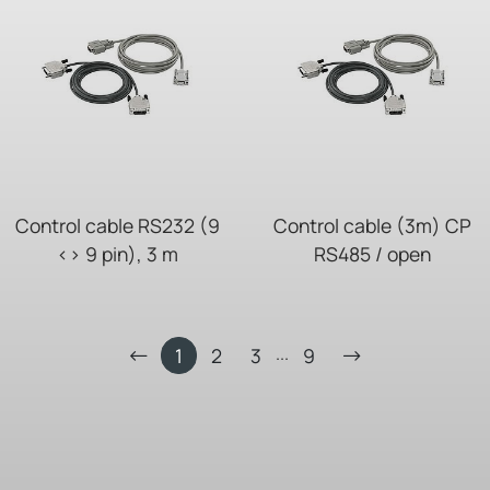
Control cable RS232 (9
Control cable (3m) CP
<> 9 pin), 3 m
RS485 / open
...
1
2
3
9