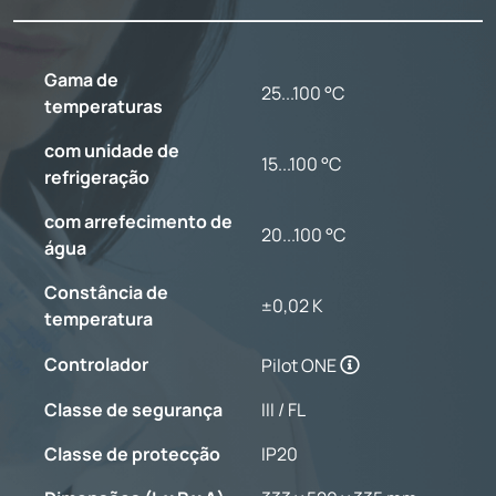
Gama de
25...100 °C
temperaturas
com unidade de
15...100 °C
refrigeração
com arrefecimento de
20...100 °C
água
Constância de
±0,02 K
temperatura
Controlador
Pilot ONE
Classe de segurança
III / FL
Classe de protecção
IP20