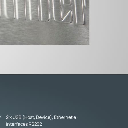
2 x USB (Host, Device), Ethernet e
interfaces RS232