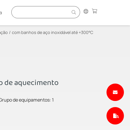
a
ação
com banhos de aço inoxidável até +300°C
ho de aquecimento
Grupo de equipamentos: 1