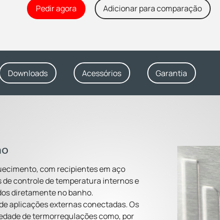
Pedir agora
Adicionar para comparação
Downloads
Acessórios
Garantia
ho
uecimento, com recipientes em aço
s de controle de temperatura internos e
dos diretamente no banho.
 de aplicações externas conectadas. Os
iedade de termorregulações como, por