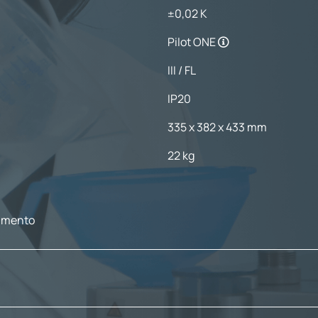
±0,02 K
Pilot ONE
III / FL
IP20
335 x 382 x 433 mm
22 kg
cimento