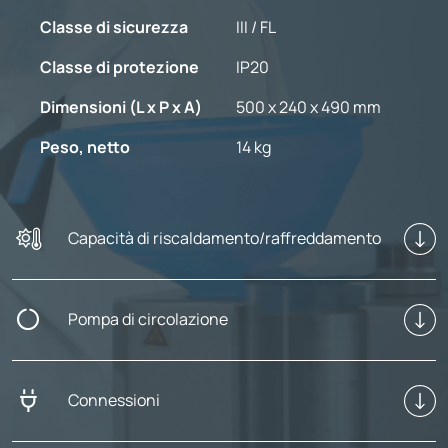
Classe di sicurezza
III / FL
Classe di protezione
IP20
Dimensioni (L x P x A)
500 x 240 x 490 mm
Peso, netto
14 kg
Capacità di riscaldamento/raffreddamento
Pompa di circolazione
Connessioni