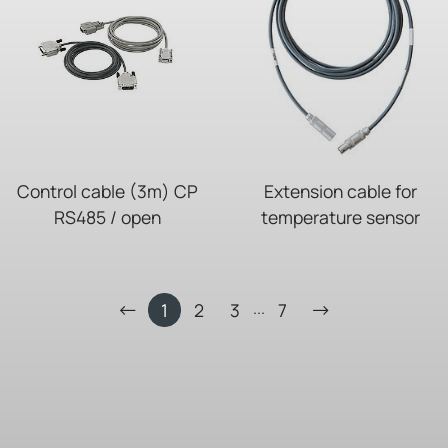
Control cable (3m) CP
Extension cable for
RS485 / open
temperature sensor
...
1
2
3
7