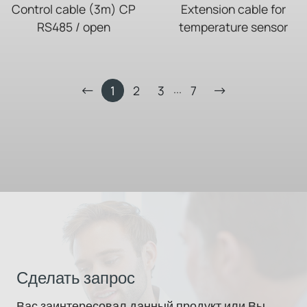
Control cable (3m) CP
Extension cable for
RS485 / open
temperature sensor
...
1
2
3
7
Сделать запрос
Вас заинтересовал данный продукт или Вы