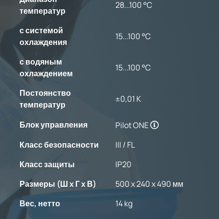
28...100 °C
температур
с системой
15...100 °C
охлаждения
с водяным
15...100 °C
охлаждением
Постоянство
±0,01 K
температур
Блок управления
Pilot ONE
Класс безопасности
III / FL
Класс защиты
IP20
Размеры (Ш x Г x В)
500 x 240 x 490 мм
Вес, нетто
14 kg