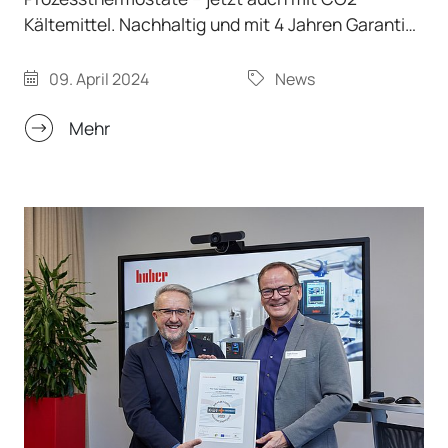
Kältemittel. Nachhaltig und mit 4 Jahren Garantie.
Das Original, neu gedacht! Die Peter Huber
Kältemaschinenbau SE hat die Temperiersysteme
09. April 2024
News
der Unistat-Reihe überarbeitet und um neueste
Technologien erweitert. Das seit Jahrzehnten
Mehr
bewährte Konzept ist jetzt noch effizienter und
nachhaltiger und bietet 4 Jahre Garantie. Viele
Modelle sind nun auch als „Green Line“-Variante
mit CO2 Kältemittel (R-744) erhältlich. Der…