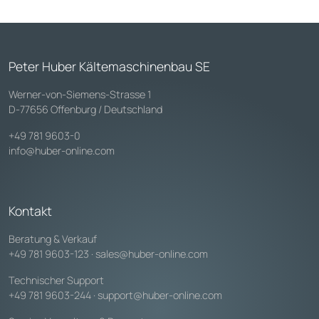
Peter Huber Kältemaschinenbau SE
Werner-von-Siemens-Strasse 1
D-77656 Offenburg / Deutschland
+49 781 9603-0
info@huber-online.com
Kontakt
Beratung & Verkauf
+49 781 9603-123
·
sales@huber-online.com
Technischer Support
+49 781 9603-244
·
support@huber-online.com