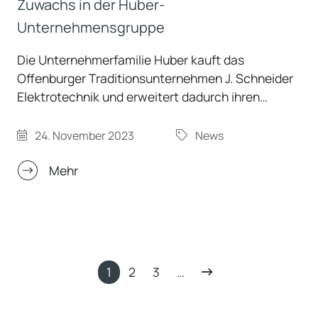
Zuwachs in der Huber-
Unternehmensgruppe
Die Unternehmerfamilie Huber kauft das
Offenburger Traditionsunternehmen J. Schneider
Elektrotechnik und erweitert dadurch ihren
Geschäftsbereich um wichtige Zukunftsfelder.
Das neu erworbene Unternehmen mit rund 420
24. November 2023
News
Mitarbeitern wird weiterhin eigenständig als
Schwestergesellschaft der Peter Huber
Mehr
Kältemaschinenbau SE am Markt agieren.
1
2
3
…