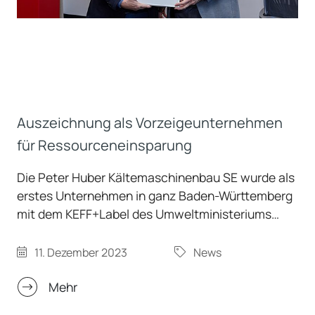
Auszeichnung als Vorzeigeunternehmen
für Ressourceneinsparung
Die Peter Huber Kältemaschinenbau SE wurde als
erstes Unternehmen in ganz Baden-Württemberg
mit dem KEFF+Label des Umweltministeriums
ausgezeichnet. Huber hatte unter anderem durch
Investitionen in Photovoltaik und Umbau von
11. Dezember 2023
News
Pumpenanlagen den Energieverbrauch deutlich
reduziert. Am Produktionsstandort in Offenburg
Mehr
überreichte Landrat Frank Scherer am Montag