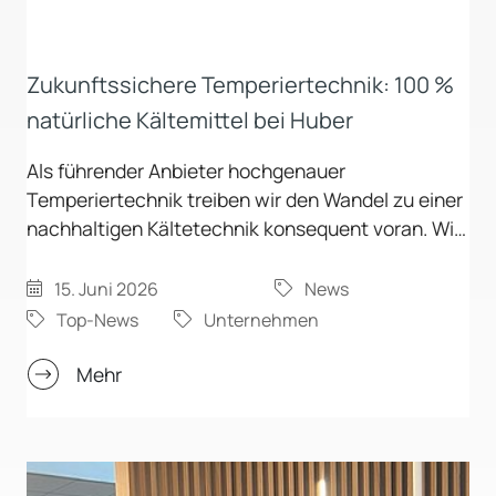
Zukunftssichere Temperiertechnik: 100 %
natürliche Kältemittel bei Huber
Als führender Anbieter hochgenauer
Temperiertechnik treiben wir den Wandel zu einer
nachhaltigen Kältetechnik konsequent voran. Wir
haben den nächsten entscheidenden Schritt
vollzogen: Der Vertrieb von Temperiergeräten mit
15. Juni 2026
News
synthetischen Kältemitteln wurde eingestellt.
Top-News
Unternehmen
Unser Produktsortiment ist vollständig auf
umweltfreundliche, natürliche Kältemittel
Mehr
umgestellt.