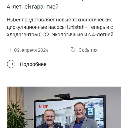
4-летней гарантией
Huber представляет новые технологические
циркуляционные насосы Unistat – теперь и с
хладагентом CO2. Экологичные и с 4-летней
гарантией. Оригинал, переосмысленный!
Компания Peter Huber Kältemaschinenbau SE
09. апреля 2024
События
пересмотрела системы температурного
контроля серии Unistat и добавила в них
Подробнее
новейшие технологии. Концепция, проверенная
десятилетиями, стала еще более эффективной
и экологичной, а гарантия на нее составляет 4
года. Многие модели теперь также доступны в
версии «Green Line» с хладагентом CO2…