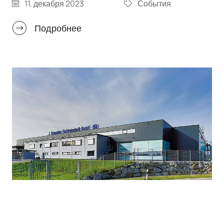
Компания Huber значительно сократила
11. декабря 2023
События
потребление энергии, инвестировав, в
частности, в фотоэлектрические и
Подробнее
конверсионные насосные системы. В
понедельник на производственной площадке в
Оффенбурге окружной администратор Франк
Шерер вручил знак KEFF+ Даниэлю Хуберу,
генеральному директору компании Peter Huber
Kältemaschinenbau SE.