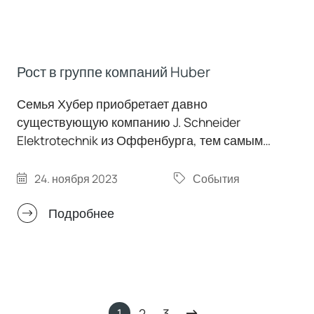
Рост в группе компаний Huber
Семья Хубер приобретает давно
существующую компанию J. Schneider
Elektrotechnik из Оффенбурга, тем самым
расширяя сферу своей деятельности за счет
важных будущих областей. Вновь
24. ноября 2023
События
приобретенная компания, в которой работает
около 420 сотрудников, продолжит
Подробнее
самостоятельную деятельность на рынке в
качестве дочерней компании Peter Huber
Kältemaschinenbau SE.
1
2
3