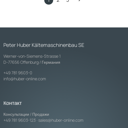
Peter Huber Kältemaschinenbau SE
Werner-von-Siemens-Strasse 1
D-77656 Offenburg / Германия
+49 781 9603-0
info@huber-online.com
Контакт
Консультации / Продажи
+49 781 9603-123
·
sales@huber-online.com