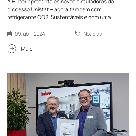
A Huber apresenta os novos circuladores de
processo Unistat – agora também com
refrigerante CO2. Sustentáveis e com uma
garantia de 4 anos. O original, repensado! A Peter
Huber Kältemaschinenbau SE reviu os sistemas
09. abril 2024
Notícias
de controlo de temperatura da série Unistat e
adicionou as mais recentes tecnologias. O
Mais
conceito, testado e comprovado durante
décadas, é agora ainda mais eficiente e
sustentável e oferece uma garantia de 4 anos.
Muitos modelos estão agora também disponíveis
nas versões “Green Line”…