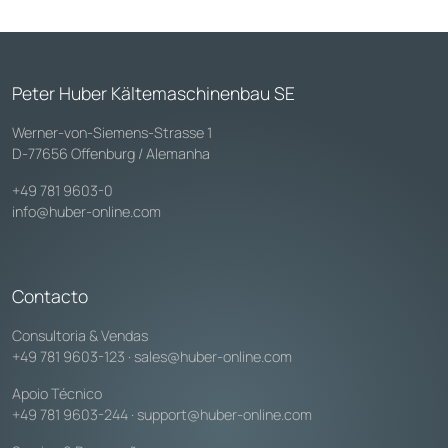
Peter Huber Kältemaschinenbau SE
Werner-von-Siemens-Strasse 1
D-77656 Offenburg / Alemanha
+49 781 9603-0
info@huber-online.com
Contacto
Consultoria & Vendas
+49 781 9603-123
·
sales@huber-online.com
Apoio Técnico
+49 781 9603-244
·
support@huber-online.com