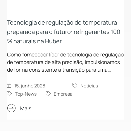
Tecnologia de regulação de temperatura
preparada para o futuro: refrigerantes 100
% naturais na Huber
Como fornecedor líder de tecnologia de regulação
de temperatura de alta precisão, impulsionamos
de forma consistente a transição para uma
tecnologia de refrigeração sustentável. Demos o
próximo passo decisivo: a comercialização de
15. junho 2026
Notícias
equipamentos de regulação de temperatura com
Top-News
Empresa
refrigerantes sintéticos foi descontinuada. A
nossa gama de produtos foi totalmente adaptada
Mais
para utilizar refrigerantes naturais e ecológicos.