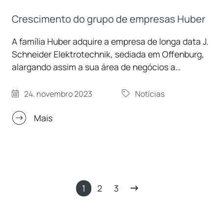
Crescimento do grupo de empresas Huber
A família Huber adquire a empresa de longa data J.
Schneider Elektrotechnik, sediada em Offenburg,
alargando assim a sua área de negócios a
importantes domínios futuros. A empresa recém-
adquirida, com cerca de 420 funcionários,
24. novembro 2023
Notícias
continuará a operar de forma independente no
mercado como uma empresa irmã da Peter Huber
Mais
Kältemaschinenbau SE.
1
2
3