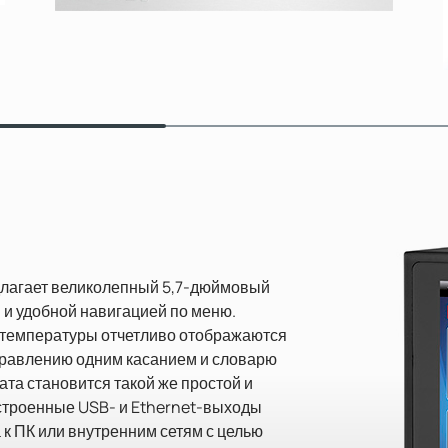
длагает великолепный 5,7-дюймовый
и удобной навигацией по меню.
 температуры отчетливо отображаются
управлению одним касанием и словарю
та становится такой же простой и
Встроенные USB- и Ethernet-выходы
к ПК или внутренним сетям с целью