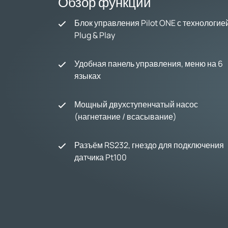
Обзор функций
Блок управления Pilot ONE с технологие
Plug & Play
Удобная панель управления, меню на 6
языках
Мощный двухступенчатый насос
(нагнетание / всасывание)
Разъём RS232, гнездо для подключения
датчика Pt100