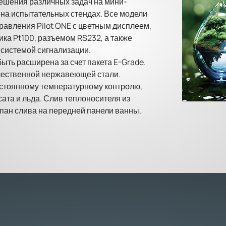
ешения различных задач на мини-
 на испытательных стендах. Все модели
вления Pilot ONE с цветным дисплеем,
ка Pt100, разъемом RS232, а также
системой сигнализации.
ыть расширена за счет пакета E-Grade.
ачественной нержавеющей стали.
стоянному температурному контролю,
ата и льда. Слив теплоносителя из
пан слива на передней панели ванны.