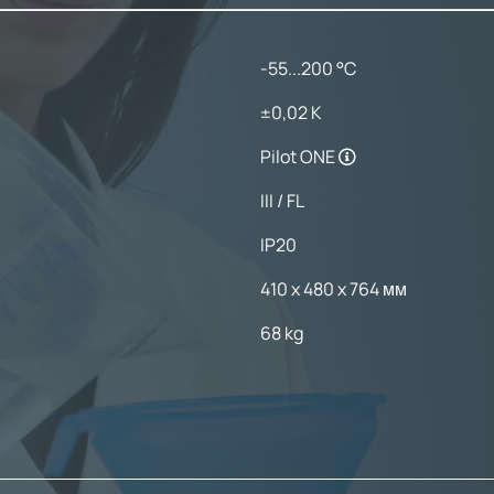
-55...200 °C
±0,02 K
Pilot ONE
III / FL
IP20
410 x 480 x 764 мм
68 kg