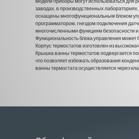
модели приборы могут использоваться для р
заводах, в производственных лабораториях,
оснащены многофункциональным блоком упра
программатором, гнездом подключения датчи
многочисленными функциям безопасности и 
Функциональность блока управления может б
Корпус термостатов изготовлен из высокок
Крышка ванны термостатов подвергается по
что позволяет избежать образования конденс
ванны термостата осуществляется через кла