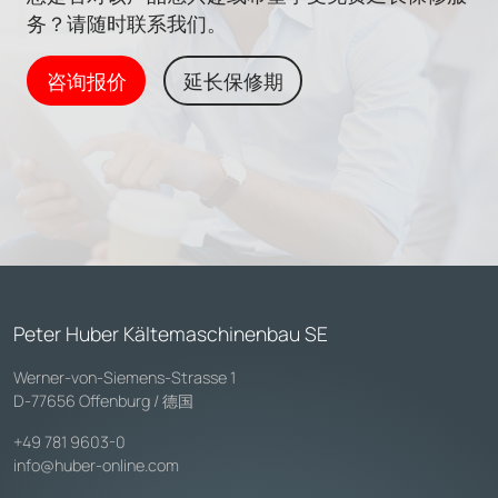
务？请随时联系我们。
咨询报价
延长保修期
Peter Huber Kältemaschinenbau SE
Werner-von-Siemens-Strasse 1
D-77656 Offenburg / 德国
+49 781 9603-0
info@huber-online.com