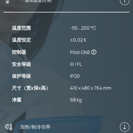
一般&温度控制
温度范围
-55...200 °C
温度恒定
±0,02 K
控制器
Pilot ONE
安全等级
III / FL
保护等级
IP20
尺寸（宽x深x高）
410 x 480 x 764 mm
净重
68 kg
加热/制冷功率