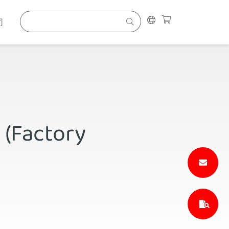
司
 (Factory