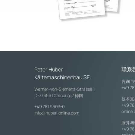
Peter Huber
联系
Kältemaschinenbau SE
咨询与
+49 78
Werner-von-Siemens-Strasse 1
D-77656 Offenburg / 德国
技术支
+49 78
+49 781 9603-0
online
info@huber-online.com
服务与
+49 78