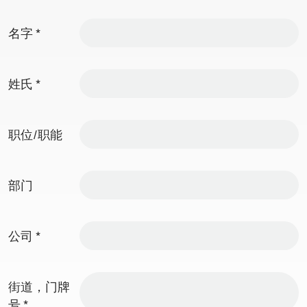
名字
*
姓氏
*
职位/职能
部门
公司
*
街道，门牌
号
*