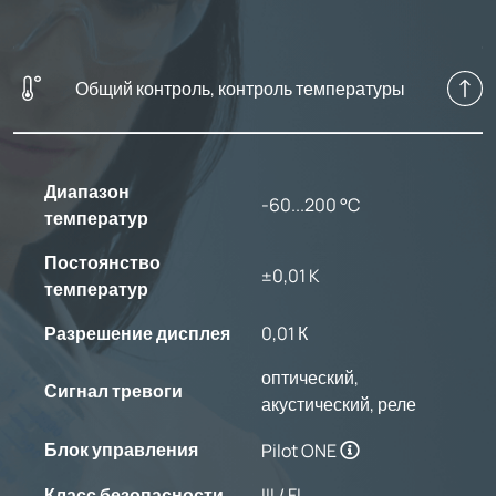
Общий контроль, контроль температуры
Диапазон
-60...200 °C
температур
Постоянство
±0,01 K
температур
Разрешение дисплея
0,01 К
оптический,
Сигнал тревоги
акустический, реле
Блок управления
Pilot ONE
Класс безопасности
III / FL