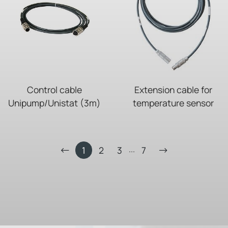
Control cable
Extension cable for
Unipump/Unistat (3m)
temperature sensor
...
1
2
3
7