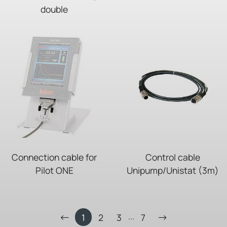
double
Connection cable for
Control cable
Pilot ONE
Unipump/Unistat (3m)
...
1
2
3
7