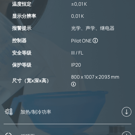
温度恒定
±0,01 K
显示分辨率
0,01 K
报警提示
光学、声学、继电器
控制器
Pilot ONE
安全等级
III / FL
保护等级
IP20
800 x 1007 x 2093 mm
尺寸（宽x深x高）
加热/制冷功率