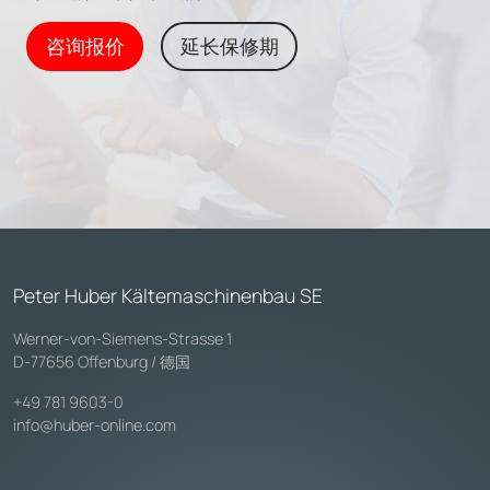
咨询报价
延长保修期
Peter Huber Kältemaschinenbau SE
Werner-von-Siemens-Strasse 1
D-77656 Offenburg / 德国
+49 781 9603-0
info@huber-online.com