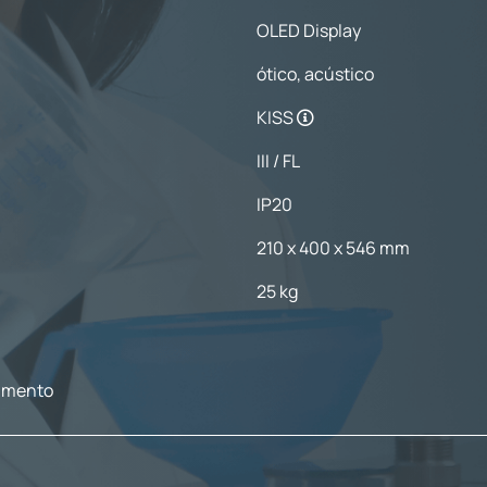
OLED Display
ótico, acústico
KISS
III / FL
IP20
210 x 400 x 546 mm
25 kg
cimento