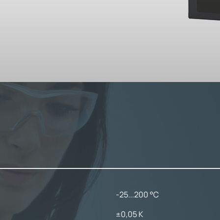
-25...200 °C
±0,05 K