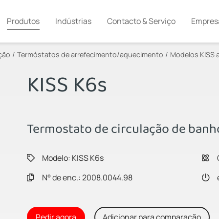
Produtos
Indústrias
Contacto & Serviço
Empres
ção
Termóstatos de arrefecimento/aquecimento
Modelos KISS a
KISS K6s
Termostato de circulação de banh
Modelo: KISS K6s
N° de enc.: 2008.0044.98
Pedir agora
Adicionar para comparação