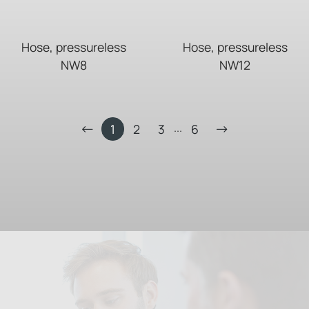
Hose, pressureless
Hose, pressureless
NW8
NW12
...
1
2
3
6