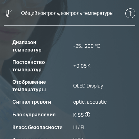
Общий контроль, контроль температуры
Диапазон
-25...200 °C
температур
Постоянство
±0,05 K
температур
Отображение
OLED Display
температуры
Сигнал тревоги
optic, acoustic
Блок управления
KISS
Класс безопасности
III / FL