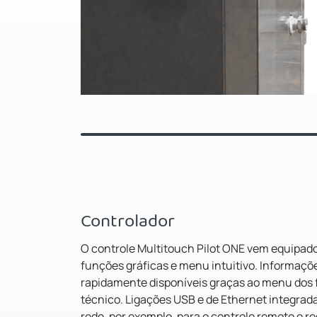
Controlador
O controle Multitouch Pilot ONE vem equipado 
funções gráficas e menu intuitivo. Informaçõ
rapidamente disponíveis graças ao menu dos fa
técnico. Ligações USB e de Ethernet integra
rede, por exemplo, para o controle remoto e re