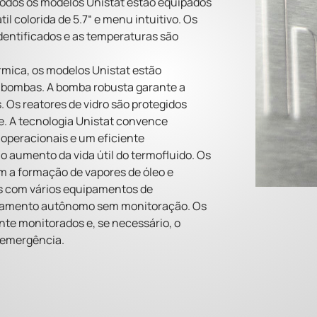
Todos os modelos Unistat estão equipados
il colorida de 5.7“ e menu intuitivo. Os
entificados e as temperaturas são
rmica, os modelos Unistat estão
 bombas. A bomba robusta garante a
. Os reatores de vidro são protegidos
e. A tecnologia Unistat convence
peracionais e um eficiente
 aumento da vida útil do termofluido. Os
 a formação de vapores de óleo e
s com vários equipamentos de
ionamento autônomo sem monitoração. Os
te monitorados e, se necessário, o
e emergência.