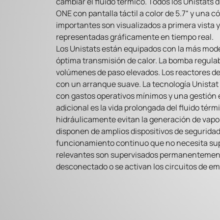
cambiar el fluido térmico. Todos los Unistats 
ONE con pantalla táctil a color de 5.7“ y una
importantes son visualizados a primera vista
representadas gráficamente en tiempo real.
Los Unistats están equipados con la más mod
óptima transmisión de calor. La bomba regulabl
volúmenes de paso elevados. Los reactores de 
con un arranque suave. La tecnología Unist
con gastos operativos mínimos y una gestión e
adicional es la vida prolongada del fluido térm
hidráulicamente evitan la generación de vapor
disponen de amplios dispositivos de seguridad 
funcionamiento continuo que no necesita sup
relevantes son supervisados permanentemente 
desconectado o se activan los circuitos de e