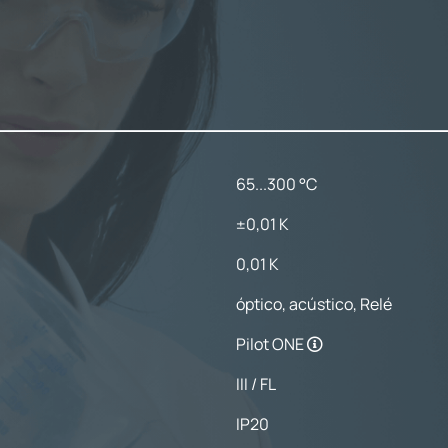
65...300 °C
±0,01 K
0,01 K
óptico, acústico, Relé
Pilot ONE
III / FL
IP20