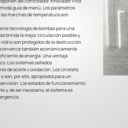
disponen del controlador innovador Pilot
 cómoda guía de menú. Los parámetros
 y las marchas de temperatura son
erna tecnología de bombas para una
e brinda la mejor circulación posible y
vidrio son protegidos de la destrucción
at convence también económicamente
ficiente de energía. Una ventaja
ico. Los sistemas sellados
es de aceite y oxidación. Los Unistats
y son, por ello, apropiados para un
ervisión. Los estados de funcionamiento
y, de ser necesario, el sistema es
mergencia.