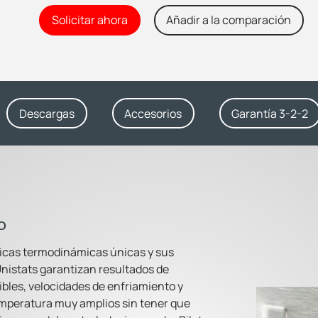
Solicitar ahora
Añadir a la comparación
Descargas
Accesorios
Garantía 3-2-2
o
ticas termodinámicas únicas y sus
Unistats garantizan resultados de
ibles, velocidades de enfriamiento y
emperatura muy amplios sin tener que