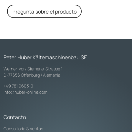
Pregunta sobre el producto
Peter Huber Kältemaschinenbau SE
Werner-von-Siemens-Strasse 1
D-77656 Offenburg / Alemania
+49 781 9603-0
info@huber-online.com
Contacto
Consultoría & Ventas