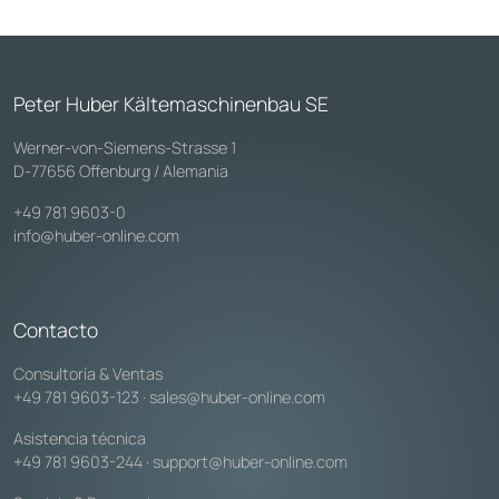
Peter Huber Kältemaschinenbau SE
Werner-von-Siemens-Strasse 1
D-77656 Offenburg / Alemania
+49 781 9603-0
info@huber-online.com
Contacto
Consultoría & Ventas
+49 781 9603-123
·
sales@huber-online.com
Asistencia técnica
+49 781 9603-244
·
support@huber-online.com