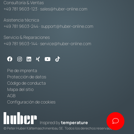
Consultoría & Ventas
+49 781 9603-123
·
sales@huber-online.com
Asistencia técnica
+49 781 9603-244
·
support@huber-online.com
Servicio & Reparaciones
+49 781 9603-144
·
service@huber-online.com
Pie de imprenta
Protección de datos
Código de conducta
Mapa del sitio
AGB
Configuración de cookies
Inspired by
temperature
© Peter Huber Kältemaschinenbau SE. Todos los derechos reservados