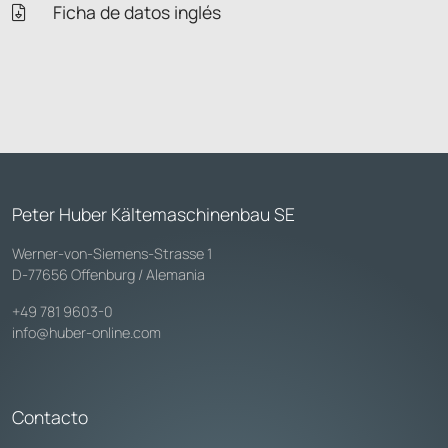
Ficha de datos inglés
Peter Huber Kältemaschinenbau SE
Werner-von-Siemens-Strasse 1
D-77656 Offenburg / Alemania
+49 781 9603-0
info@huber-online.com
Contacto