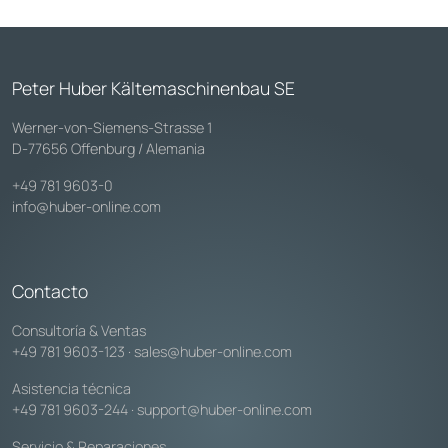
Peter Huber Kältemaschinenbau SE
Werner-von-Siemens-Strasse 1
D-77656 Offenburg / Alemania
+49 781 9603-0
info@huber-online.com
Contacto
Consultoría & Ventas
+49 781 9603-123
·
sales@huber-online.com
Asistencia técnica
+49 781 9603-244
·
support@huber-online.com
Servicio & Reparaciones