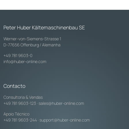
Peter Huber Kältemaschinenbau SE
Werner-von-Siemens-Strasse 1
D-77656 Offenburg / Alemanha
+49 781 9603-0
info@huber-online.com
Contacto
Consultoria & Vendas
+49 781 9603-123
·
sales@huber-online.com
Apoio Técnico
+49 781 9603-244
·
support@huber-online.com