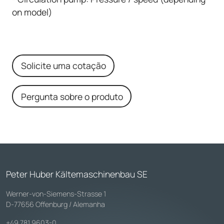
on model)
Solicite uma cotação
Pergunta sobre o produto
Peter Huber Kältemaschinenbau SE
Werner-von-Siemens-Strasse 1
D-77656 Offenburg / Alemanha
+49 781 9603-0