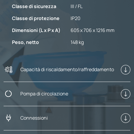
Classe di sicurezza
III / FL
Classe di protezione
IP20
Dimensioni (L x P x A)
605 x 706 x 1216 mm
Peso, netto
148 kg
Capacità di riscaldamento/raffreddamento
Pompa di circolazione
Connessioni